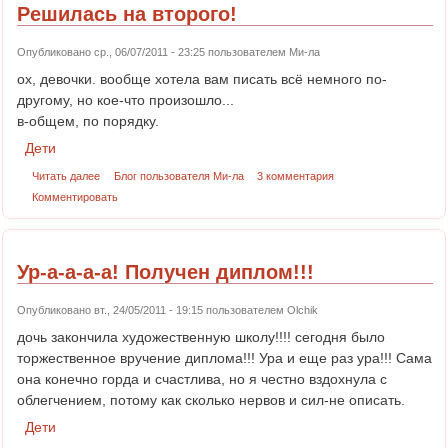
Решилась на второго!
Опубликовано ср., 06/07/2011 - 23:25 пользователем
Ми-ла
ох, девочки. вообще хотела вам писать всё немного по-
другому, но кое-что произошло...
в-общем, по порядку.
Дети
Читать далее
Блог пользователя Ми-ла
3 комментария
Комментировать
Ур-а-а-а-а! Получен диплом!!!
Опубликовано вт., 24/05/2011 - 19:15 пользователем
Olchik
дочь закончила художественную школу!!!! сегодня было
торжественное вручение диплома!!! Ура и еще раз ура!!! Сама
она конечно горда и счастлива, но я честно вздохнула с
облегчением, потому как сколько нервов и сил-не описать.
Дети