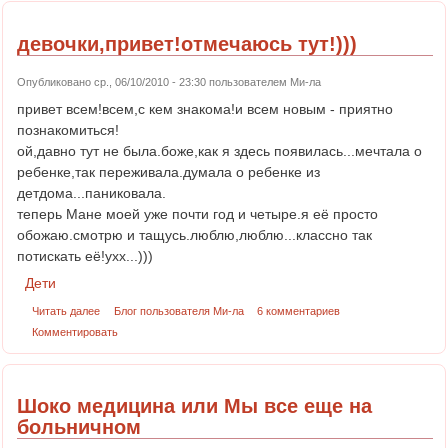
девочки,привет!отмечаюсь тут!)))
Опубликовано ср., 06/10/2010 - 23:30 пользователем
Ми-ла
привет всем!всем,с кем знакома!и всем новым - приятно
познакомиться!
ой,давно тут не была.боже,как я здесь появилась...мечтала о
ребенке,так переживала.думала о ребенке из
детдома...паниковала.
теперь Мане моей уже почти год и четыре.я её просто
обожаю.смотрю и тащусь.люблю,люблю...классно так
потискать её!ухх...)))
Дети
Читать далее
Блог пользователя Ми-ла
6 комментариев
Комментировать
Шоко медицина или Мы все еще на
больничном