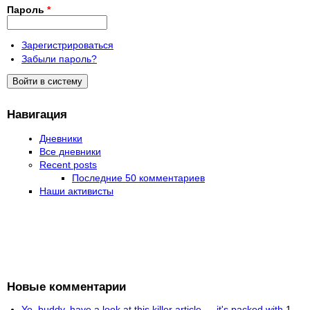
Пароль
*
Зарегистрироваться
Забыли пароль?
Навигация
Дневники
Все дневники
Recent posts
Последние 50 комментариев
Наши активисты
Новые комментарии
Yo, buddy, have a look at this killer article — it's packed with
1