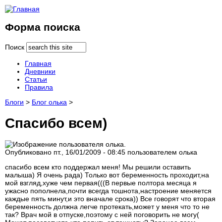
Форма поиска
Поиск
Главная
Дневники
Статьи
Правила
Блоги
>
Блог олька
>
Спасибо всем)
Опубликовано пт., 16/01/2009 - 08:45 пользователем
олька
спасибо всем кто поддержал меня! Мы решили оставить
малыша) Я очень рада) Только вот беременность проходит,на
мой взгляд,хуже чем первая(((В первые полтора месяца я
ужасно пополнела,почти всегда тошнота,настроение меняется
каждые пять минут,и это вначале срока)) Все говорят что вторая
беременность должна легче протекать,может у меня что то не
так? Врач мой в отпуске,поэтому с ней поговорить не могу(