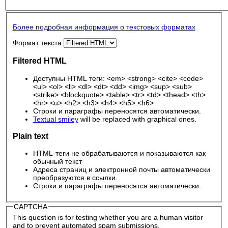
Более подробная информация о текстовых форматах
Формат текста
Filtered HTML
Доступны HTML теги: <em> <strong> <cite> <code>
<ul> <ol> <li> <dl> <dt> <dd> <img> <sup> <sub>
<strike> <blockquote> <table> <tr> <td> <thead> <th>
<hr> <u> <h2> <h3> <h4> <h5> <h6>
Строки и параграфы переносятся автоматически.
Textual smiley
will be replaced with graphical ones.
Plain text
HTML-теги не обрабатываются и показываются как
обычный текст
Адреса страниц и электронной почты автоматически
преобразуются в ссылки.
Строки и параграфы переносятся автоматически.
CAPTCHA
This question is for testing whether you are a human visitor
and to prevent automated spam submissions.