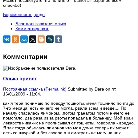
Может посоветуете что попить от тошноты? Заранее всем
спасибо)
Беременность, роды
Блог пользователя олька
Комментировать
Комментарии
Олька привет
Постоянная ссылка (Permalink)
Submitted by
Dara
on пт.,
16/01/2009 - 11:04.
как я тебя понимаю по поводу тошноты, меня тошнило почти до
7-го месяца, есть ничего не могла, рвала всем и везде.... По
началу спасалась лимоном...потом гранатом потом ничего не
помогало, два раза из за рвоты попадала в больницу. Мой врач
лекарств никаких не прописывал от тошноты, говорила - вредно.
Я так тогда обьелась лимонов что моя дочка теперь их может
есть со шкуркой и без сахара а я смотреть не могу на них.
____________________________________________________