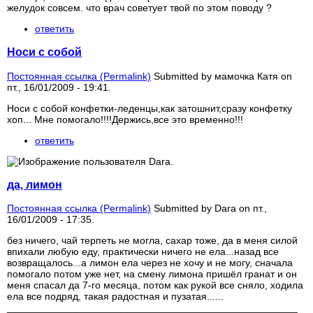
желудок совсем. что врач советует твой по этом поводу ?
ответить
Носи с собой
Постоянная ссылка (Permalink)
Submitted by
мамочка Катя
on
пт., 16/01/2009 - 19:41.
Носи с собой конфетки-леденцы,как затошнит,сразу конфетку
хоп... Мне помогало!!!!Держись,все это временно!!!
ответить
да, лимон
Постоянная ссылка (Permalink)
Submitted by
Dara
on пт.,
16/01/2009 - 17:35.
без ничего, чай терпеть не могла, сахар тоже, да в меня силой
впихали любую еду, практически ничего не ела...назад все
возвращалось...а лимон ела через не хочу и не могу, сначала
помогало потом уже нет, на смену лимона пришёл гранат и он
меня спасал да 7-го месяца, потом как рукой все сняло, ходила
ела все подряд, такая радостная и пузатая......
____________________________________________________