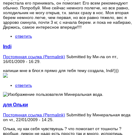
перестала его принимать, он помогает. Его всем рекомендуют
обычно. Попробуй. Мне сейчас немного полегче, но все равно,
холодильник не могу открыв, т.к. запах сразу в нос. Моя вторая
берем немного легче, чем первая, но все равно тяжело, вес я
здорово скинула, почти 3 кг, с начала берем. и пока не набираю,
Держись, самое интересное впереди!!!!
ответить
Indi
Постоянная ссылка (Permalink)
Submitted by
Ми-ла
on пт.,
16/01/2009 - 16:29.
напиши мне в блог.я прямо для тебя тему создала, Indi!)))
ответить
для Ольки
Постоянная ссылка (Permalink)
Submitted by
Минеральная вода
on чт., 22/01/2009 - 14:25.
Олька, ну как себя чувствуешь ? что помогает от тошноты ?
вообще, лимон не надо есть просто так и много, испортишь