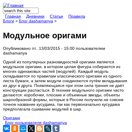
Поиск
Форма поиска
Главная
Дневники
Статьи
Правила
Блоги
>
Блог dashamanya
>
Модульное оригами
Опубликовано пт., 13/03/2015 - 15:00 пользователем
dashamanya
Одной из популярных разновидностей оригами является
модульное оригами, в котором целая фигура собирается из
многих одинаковых частей (модулей). Каждый модуль
складывается по правилам классического оригами из одного
листа бумаги, а затем модули соединяются путём вкладывания
их друг в друга. Появляющаяся при этом сила трения не даёт
конструкции распасться. В технике модульного оригами часто
делаются: коробочки, плоские и объемные звезды, объекты
шарообразной формы, которые в России получили не совсем
точное название куcудама, так как первоначально кусудама
предполагала сшивание модулей в шар.
Оригами
Блог пользователя dashamanya