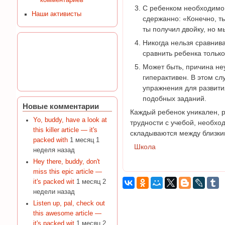
комментариев
С ребенком необходимо 
Наши активисты
сдержанно: «Конечно, ты
ты получил двойку, но м
Никогда нельзя сравнива
сравнить ребенка только
Может быть, причина неу
гиперактивен. В этом с
упражнения для развити
подобных заданий.
Новые комментарии
Каждый ребенок уникален, р
Yo, buddy, have a look at
трудности с учебой, необхо
this killer article — it's
складываются между близк
packed with
1 месяц 1
Школа
неделя назад
Hey there, buddy, don't
miss this epic article —
it's packed wit
1 месяц 2
недели назад
Listen up, pal, check out
this awesome article —
it's packed wit
1 месяц 2