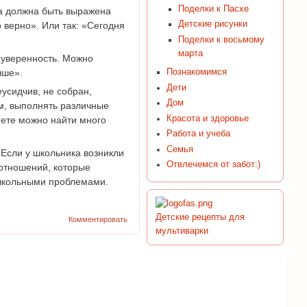
Поделки к Пасхе
за должна быть выражена
Детские рисунки
 верно». Или так: «Сегодня
Поделки к восьмому
марта
неуверенность. Можно
чше».
Познакомимся
Дети
усидчив, не собран,
Дом
м, выполнять различные
Красота и здоровье
нете можно найти много
Работа и учеба
Семья
 Если у школьника возникли
Отвлечемся от забот:)
 отношений, которые
школьными проблемами.
Детские рецепты для
Комментировать
мультиварки