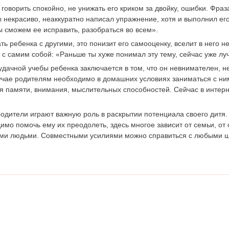
говорить спокойно, не унижать его криком за двойку, ошибки. Фра
 некрасиво, неаккуратно написал упражнение, хотя и выполнил его
ы сможем ее исправить, разобраться во всем».
ть ребенка с другими, это понизит его самооценку, вселит в него 
 с самим собой: «Раньше ты хуже понимал эту тему, сейчас уже лу
дачной учебы ребенка заключается в том, что он невнимателен, не
лучае родителям необходимо в домашних условиях заниматься с ни
я памяти, внимания, мыслительных способностей. Сейчас в интер
одители играют важную роль в раскрытии потенциала своего дитя.
димо помочь ему их преодолеть, здесь многое зависит от семьи, от
ими людьми. Совместными усилиями можно справиться с любыми 