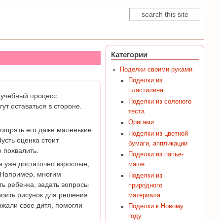
Поиск
Форма поиска
Категории
Поделки своими руками
Поделки из
пластилина
о учебный процесс
Поделки из соленого
ут оставаться в стороне.
теста
Оригами
оощрять его даже маленькие
Поделки из цветной
усть оценка стоит
бумаги, аппликации
о похвалить.
Поделки из папье-
а уже достаточно взрослые,
маше
. Например, многим
Поделки из
ь ребенка, задать вопросы
природного
роить рисунок для решения
материала
ржали свое дитя, помогли
Поделки к Новому
году