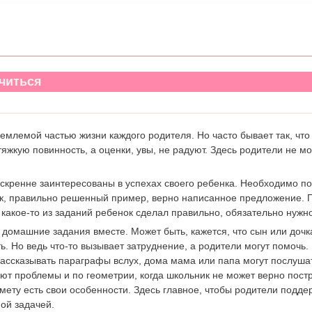
учиться
емлемой частью жизни каждого родителя. Но часто бывает так, чт
яжкую повинность, а оценки, увы, не радуют. Здесь родители не мог
скренне заинтересованы в успехах своего ребенка. Необходимо п
к, правильно решенный пример, верно написанное предложение. П
 какое-то из заданий ребенок сделал правильно, обязательно нужн
 домашние задания вместе. Может быть, кажется, что сын или дочк
ь. Но ведь что-то вызывает затруднение, а родители могут помочь
ссказывать параграфы вслух, дома мама или папа могут послушат
ют проблемы и по геометрии, когда школьник не может верно пост
мету есть свои особенности. Здесь главное, чтобы родители подде
ой задачей.