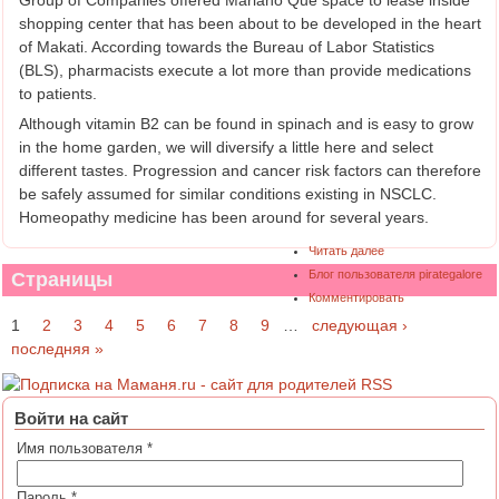
shopping center that has been about to be developed in the heart
of Makati. According towards the Bureau of Labor Statistics
(BLS), pharmacists execute a lot more than provide medications
to patients.
Although vitamin B2 can be found in spinach and is easy to grow
in the home garden, we will diversify a little here and select
different tastes. Progression and cancer risk factors can therefore
be safely assumed for similar conditions existing in NSCLC.
Homeopathy medicine has been around for several years.
Читать далее
Блог пользователя pirategalore
Страницы
Комментировать
1
2
3
4
5
6
7
8
9
…
следующая ›
последняя »
Войти на сайт
Имя пользователя
*
Пароль
*