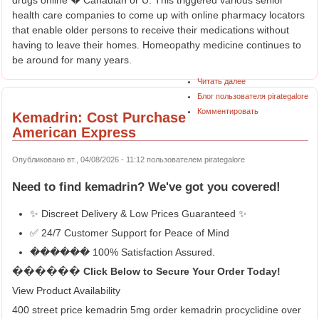
drugs online � Canadian or U. This triggered various senior
health care companies to come up with online pharmacy locators
that enable older persons to receive their medications without
having to leave their homes. Homeopathy medicine continues to
be around for many years.
Читать далее
Блог пользователя pirategalore
Комментировать
Kemadrin: Cost Purchase
American Express
Опубликовано вт., 04/08/2026 - 11:12 пользователем
pirategalore
Need to find
kemadrin
? We've got you covered!
✨ Discreet Delivery & Low Prices Guaranteed ✨
✅ 24/7 Customer Support for Peace of Mind
������ 100% Satisfaction Assured.
������ Click Below to Secure Your Order Today!
View Product Availability
400 street price kemadrin 5mg order kemadrin procyclidine over