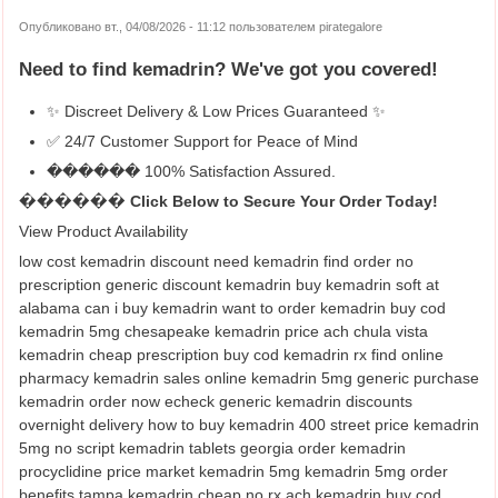
Опубликовано вт., 04/08/2026 - 11:12 пользователем
pirategalore
Need to find
kemadrin
? We've got you covered!
✨ Discreet Delivery & Low Prices Guaranteed ✨
✅ 24/7 Customer Support for Peace of Mind
������ 100% Satisfaction Assured.
������ Click Below to Secure Your Order Today!
View Product Availability
low cost kemadrin discount need kemadrin find order no
prescription generic discount kemadrin buy kemadrin soft at
alabama can i buy kemadrin want to order kemadrin buy cod
kemadrin 5mg chesapeake kemadrin price ach chula vista
kemadrin cheap prescription buy cod kemadrin rx find online
pharmacy kemadrin sales online kemadrin 5mg generic purchase
kemadrin order now echeck generic kemadrin discounts
overnight delivery how to buy kemadrin 400 street price kemadrin
5mg no script kemadrin tablets georgia order kemadrin
procyclidine price market kemadrin 5mg kemadrin 5mg order
benefits tampa kemadrin cheap no rx ach kemadrin buy cod