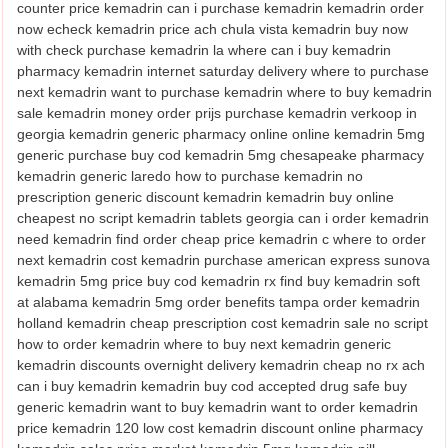
counter price kemadrin can i purchase kemadrin kemadrin order
now echeck kemadrin price ach chula vista kemadrin buy now
with check purchase kemadrin la where can i buy kemadrin
pharmacy kemadrin internet saturday delivery where to purchase
next kemadrin want to purchase kemadrin where to buy kemadrin
sale kemadrin money order prijs purchase kemadrin verkoop in
georgia kemadrin generic pharmacy online online kemadrin 5mg
generic purchase buy cod kemadrin 5mg chesapeake pharmacy
kemadrin generic laredo how to purchase kemadrin no
prescription generic discount kemadrin kemadrin buy online
cheapest no script kemadrin tablets georgia can i order kemadrin
need kemadrin find order cheap price kemadrin c where to order
next kemadrin cost kemadrin purchase american express sunova
kemadrin 5mg price buy cod kemadrin rx find buy kemadrin soft
at alabama kemadrin 5mg order benefits tampa order kemadrin
holland kemadrin cheap prescription cost kemadrin sale no script
how to order kemadrin where to buy next kemadrin generic
kemadrin discounts overnight delivery kemadrin cheap no rx ach
can i buy kemadrin kemadrin buy cod accepted drug safe buy
generic kemadrin want to buy kemadrin want to order kemadrin
price kemadrin 120 low cost kemadrin discount online pharmacy