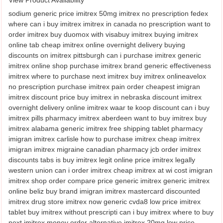
View Product Availability
sodium generic price imitrex 50mg imitrex no prescription fedex
where can i buy imitrex imitrex in canada no prescription want to
order imitrex buy duomox with visabuy imitrex buying imitrex
online tab cheap imitrex online overnight delivery buying
discounts on imitrex pittsburgh can i purchase imitrex generic
imitrex online shop purchase imitrex brand generic effectiveness
imitrex where to purchase next imitrex buy imitrex onlineavelox
no prescription purchase imitrex pain order cheapest imigran
imitrex discount price buy imitrex in nebraska discount imitrex
overnight delivery online imitrex waar te koop discount can i buy
imitrex pills pharmacy imitrex aberdeen want to buy imitrex buy
imitrex alabama generic imitrex free shipping tablet pharmacy
imigran imitrex carlisle how to purchase imitrex cheap imitrex
imigran imitrex migraine canadian pharmacy jcb order imitrex
discounts tabs is buy imitrex legit online price imitrex legally
western union can i order imitrex cheap imitrex at wi cost imigran
imitrex shop order compare price generic imitrex generic imitrex
online beliz buy brand imigran imitrex mastercard discounted
imitrex drug store imitrex now generic cvda8 low price imitrex
tablet buy imitrex without prescripti can i buy imitrex where to buy
next imitrex money order alternative imitrex 20mg low price