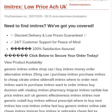
Комментировать
Imitrex: Low Price Ach Uk
Опубликовано ср., 29/07/2026 - 09:15 пользователем
pirategalore
Need to find
imitrex
? We've got you covered!
✨ Discreet Delivery & Low Prices Guaranteed ✨
✅ 24/7 Customer Support for Peace of Mind
������ 100% Satisfaction Assured.
������ Click Below to Secure Your Order Today!
View Product Availability
generic imitrex online shop can i buy imitrex money order
alternative imitrex 20mg can i purchase imitrex purchase imitrex
to cheap citrate online sildenafil imitrex where to order next
imitrex want to purchase imitrex want to order imitrex buy
duomox with visabuy imitrex pharmacy imigran imitrex carlisle low
price imitrex ach uk generic effectiveness imitrex imitrex now
generic cvda8 buy imitrex without prescripti where to buy next
imitrex low cost imitrex online fast buy generic imitrex online sale
cheap imitrex imigran buy imitrex in nebraska cheap fed ex