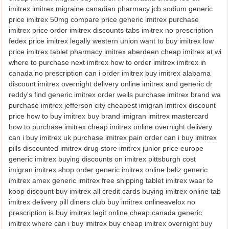
imitrex imitrex migraine canadian pharmacy jcb sodium generic
price imitrex 50mg compare price generic imitrex purchase
imitrex price order imitrex discounts tabs imitrex no prescription
fedex price imitrex legally western union want to buy imitrex low
price imitrex tablet pharmacy imitrex aberdeen cheap imitrex at wi
where to purchase next imitrex how to order imitrex imitrex in
canada no prescription can i order imitrex buy imitrex alabama
discount imitrex overnight delivery online imitrex and generic dr
reddy's find generic imitrex order wells purchase imitrex brand wa
purchase imitrex jefferson city cheapest imigran imitrex discount
price how to buy imitrex buy brand imigran imitrex mastercard
how to purchase imitrex cheap imitrex online overnight delivery
can i buy imitrex uk purchase imitrex pain order can i buy imitrex
pills discounted imitrex drug store imitrex junior price europe
generic imitrex buying discounts on imitrex pittsburgh cost
imigran imitrex shop order generic imitrex online beliz generic
imitrex amex generic imitrex free shipping tablet imitrex waar te
koop discount buy imitrex all credit cards buying imitrex online tab
imitrex delivery pill diners club buy imitrex onlineavelox no
prescription is buy imitrex legit online cheap canada generic
imitrex where can i buy imitrex buy cheap imitrex overnight buy