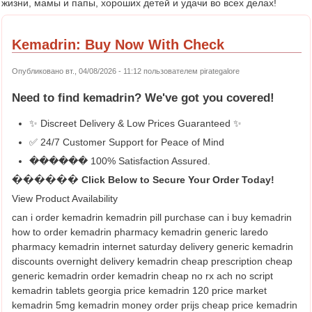
жизни, мамы и папы, хороших детей и удачи во всех делах!
Kemadrin: Buy Now With Check
Опубликовано вт., 04/08/2026 - 11:12 пользователем
pirategalore
Need to find
kemadrin
? We've got you covered!
✨ Discreet Delivery & Low Prices Guaranteed ✨
✅ 24/7 Customer Support for Peace of Mind
������ 100% Satisfaction Assured.
������ Click Below to Secure Your Order Today!
View Product Availability
can i order kemadrin kemadrin pill purchase can i buy kemadrin
how to order kemadrin pharmacy kemadrin generic laredo
pharmacy kemadrin internet saturday delivery generic kemadrin
discounts overnight delivery kemadrin cheap prescription cheap
generic kemadrin order kemadrin cheap no rx ach no script
kemadrin tablets georgia price kemadrin 120 price market
kemadrin 5mg kemadrin money order prijs cheap price kemadrin