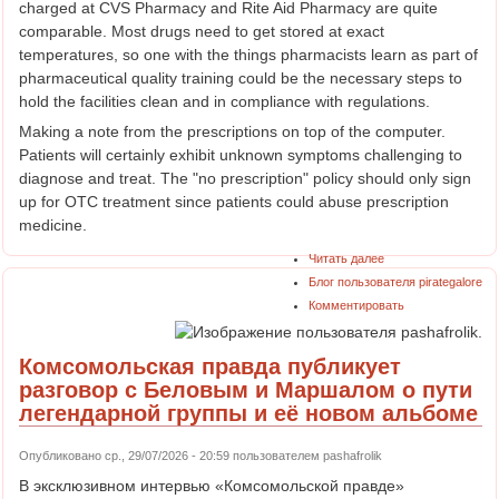
charged at CVS Pharmacy and Rite Aid Pharmacy are quite
comparable. Most drugs need to get stored at exact
temperatures, so one with the things pharmacists learn as part of
pharmaceutical quality training could be the necessary steps to
hold the facilities clean and in compliance with regulations.
Making a note from the prescriptions on top of the computer.
Patients will certainly exhibit unknown symptoms challenging to
diagnose and treat. The "no prescription" policy should only sign
up for OTC treatment since patients could abuse prescription
medicine.
Читать далее
Блог пользователя pirategalore
Комментировать
Комсомольская правда публикует
разговор с Беловым и Маршалом о пути
легендарной группы и её новом альбоме
Опубликовано ср., 29/07/2026 - 20:59 пользователем
pashafrolik
В эксклюзивном интервью «Комсомольской правде»