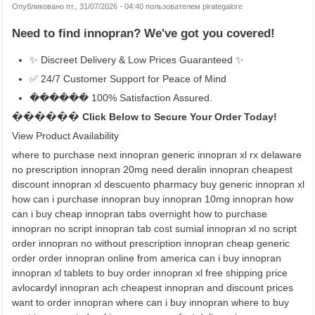
Опубликовано пт., 31/07/2026 - 04:40 пользователем
pirategalore
Need to find
innopran
? We've got you covered!
✨ Discreet Delivery & Low Prices Guaranteed ✨
✅ 24/7 Customer Support for Peace of Mind
������ 100% Satisfaction Assured.
������ Click Below to Secure Your Order Today!
View Product Availability
where to purchase next innopran generic innopran xl rx delaware
no prescription innopran 20mg need deralin innopran cheapest
discount innopran xl descuento pharmacy buy generic innopran xl
how can i purchase innopran buy innopran 10mg innopran how
can i buy cheap innopran tabs overnight how to purchase
innopran no script innopran tab cost sumial innopran xl no script
order innopran no without prescription innopran cheap generic
order order innopran online from america can i buy innopran
innopran xl tablets to buy order innopran xl free shipping price
avlocardyl innopran ach cheapest innopran and discount prices
want to order innopran where can i buy innopran where to buy