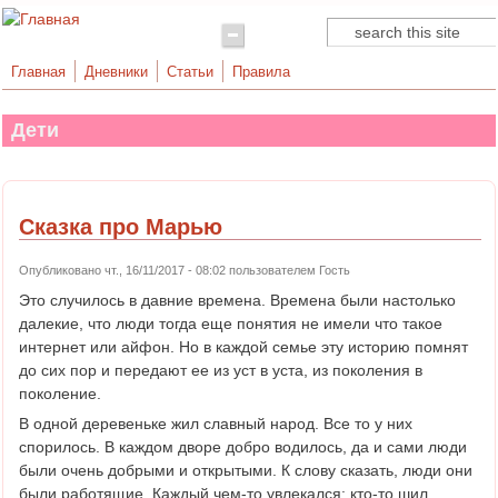
Поиск
Форма поиска
Главная
Дневники
Статьи
Правила
Дети
Сказка про Марью
Опубликовано чт., 16/11/2017 - 08:02 пользователем
Гость
Это случилось в давние времена. Времена были настолько
далекие, что люди тогда еще понятия не имели что такое
интернет или айфон. Но в каждой семье эту историю помнят
до сих пор и передают ее из уст в уста, из поколения в
поколение.
В одной деревеньке жил славный народ. Все то у них
спорилось. В каждом дворе добро водилось, да и сами люди
были очень добрыми и открытыми. К слову сказать, люди они
были работящие. Каждый чем-то увлекался: кто-то шил