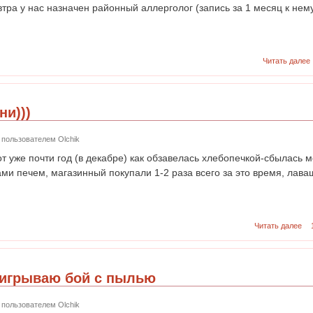
втра у нас назначен районный аллерголог (запись за 1 месяц к нем
Читать далее
ни)))
38 пользователем
Olchik
от уже почти год (в декабре) как обзавелась хлебопечкой-сбылась м
ами печем, магазинный покупали 1-2 раза всего за это время, лав
Читать далее
игрываю бой с пылью
35 пользователем
Olchik