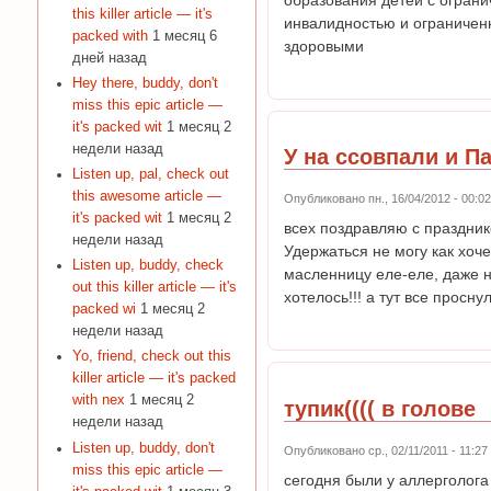
this killer article — it's
инвалидностью и ограничен
packed with
1 месяц 6
здоровыми
дней назад
Hey there, buddy, don't
miss this epic article —
it's packed wit
1 месяц 2
недели назад
У на ссовпали и П
Listen up, pal, check out
this awesome article —
Опубликовано пн., 16/04/2012 - 00:
it's packed wit
1 месяц 2
всех поздравляю с празднико
недели назад
Удержаться не могу как хоче
Listen up, buddy, check
масленницу еле-еле, даже н
out this killer article — it's
хотелось!!! а тут все просну
packed wi
1 месяц 2
недели назад
Yo, friend, check out this
killer article — it's packed
with nex
1 месяц 2
тупик(((( в голове
недели назад
Listen up, buddy, don't
Опубликовано ср., 02/11/2011 - 11:2
miss this epic article —
сегодня были у аллерголог