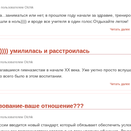
56 пользователем
Olchik
...заниматься или нет, в прошлом году начали за здравие, трениро
ушли в ноль)))) и вроде все учителя в один голос:Отдыхайте летом!
Читать далее
)))) умилилась и расстроилась
23 пользователем
Olchik
гавшиеся гимназистам в начале XX века. Уже уютно просто вслуша
о всего было в этом воспитании.
Читать далее
зование-ваше отношение???
49 пользователем
Olchik
оссии вводится новый стандарт, который обязывает обеспечить усл
ченными возможностями здоровья на всех уровнях обучения. Други