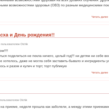
ными возможностями здоровья (ОВЗ) по разным медицинскими пок
Читать далее
асха и День рождения!!
02 пользователем
Olchik
м!!!!
ться поделиться-не пекла ничего, целый год!!! ни детям ни себе в
е хотелось, даже не могла себя заставить-бывало и ингридиенты у
лось и разом и кулич и торт, торт публикую
Читать далее
7 пользователем
Olchik
а на приеме, неделя прошла как заболели, а между этими приемам