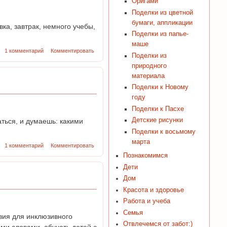
Оригами
Поделки из цветной
бумаги, аппликации
вка, завтрак, немного учебы,
Поделки из папье-
маше
1 комментарий
Комментировать
Поделки из
природного
материала
Поделки к Новому
году
Поделки к Пасхе
Детские рисунки
ться, и думаешь: какими
Поделки к восьмому
марта
1 комментарий
Комментировать
Познакомимся
Дети
Дом
Красота и здоровье
Работа и учеба
Семья
овия для инклюзивного
Отвлечемся от забот:)
ми словами, обучать детей с