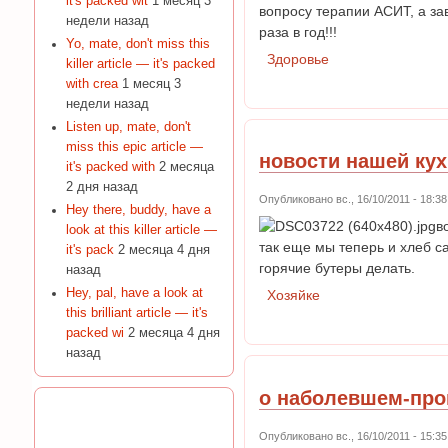
it's packed wit
1 месяц 3
вопросу терапии АСИТ, а за
недели назад
раза в год!!!
Yo, mate, don't miss this
Здоровье
killer article — it's packed
with crea
1 месяц 3
недели назад
Listen up, mate, don't
miss this epic article —
новости нашей кух
it's packed with
2 месяца
2 дня назад
Опубликовано вс., 16/10/2011 - 18:
Hey there, buddy, have a
в
look at this killer article —
так еще мы теперь и хлеб с
it's pack
2 месяца 4 дня
горячие бутеры делать.
назад
Hey, pal, have a look at
Хозяйке
this brilliant article — it's
packed wi
2 месяца 4 дня
назад
о наболевшем-про
Опубликовано вс., 16/10/2011 - 15: