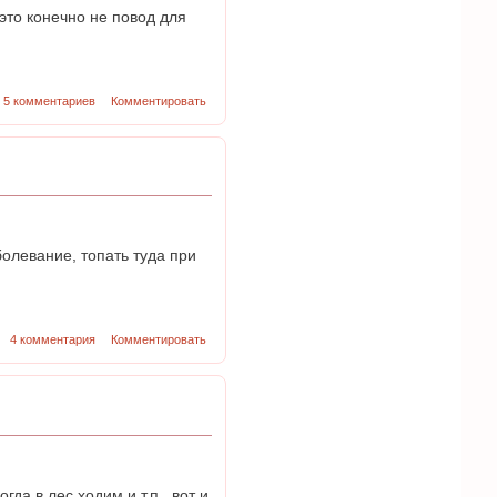
это конечно не повод для
5 комментариев
Комментировать
болевание, топать туда при
4 комментария
Комментировать
да в лес ходим и т.п., вот и