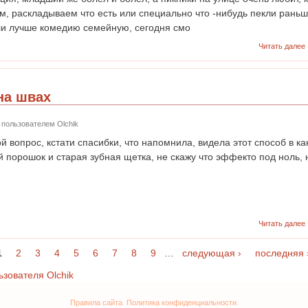
м, раскладываем что есть или специально что -нибудь пекли раньш
или лучше комедию семейную, сегодня смо
Читать далее
на швах
56 пользователем
Olchik
 вопрос, кстати спасибки, что напомнила, видела этот способ в ка
 порошок и старая зубная щетка, не скажу что эффекто под ноль, 
Читать далее
1
2
3
4
5
6
7
8
9
…
следующая ›
последняя 
Правила сайта
.
Политика конфиденциальности
.