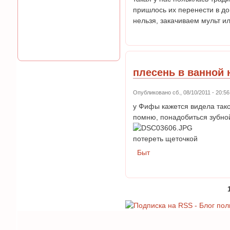
пришлось их перенести в до
нельзя, закачиваем мульт 
плесень в ванной 
Опубликовано сб., 08/10/2011 - 20:
у Фифы кажется видела такой
помню, понадобиться зубной
потереть щеточкой
Быт
Страницы