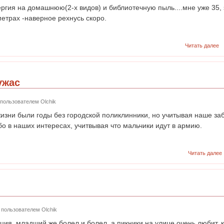
ергия на домашнюю(2-х видов) и библиотечную пыль....мне уже 35, 
метрах -наверное рехнусь скоро.
Читать далее
ужас
2 пользователем
Olchik
 жизни были годы без городской поликлинники, но учитывая наше за
о в наших интересах, учитвывая что мальчики идут в армию.
Читать далее
02 пользователем
Olchik
ция, младший же болел и болел, а пикники на улице очень любит, ког