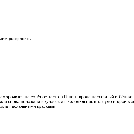
мим раскрасить.
аморочится на солёное тесто :) Рецепт вроде несложный и Лёнька 
ли снова положили в кулёчек и в холодильник и так уже второй м
рсила пасхальными красками.