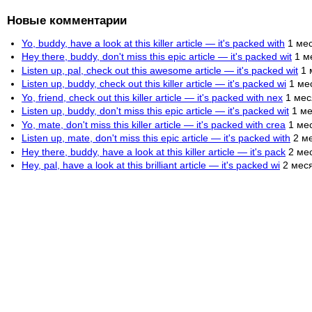
Новые комментарии
Yo, buddy, have a look at this killer article — it's packed with
1 ме
Hey there, buddy, don't miss this epic article — it's packed wit
1 м
Listen up, pal, check out this awesome article — it's packed wit
1 
Listen up, buddy, check out this killer article — it's packed wi
1 ме
Yo, friend, check out this killer article — it's packed with nex
1 мес
Listen up, buddy, don't miss this epic article — it's packed wit
1 ме
Yo, mate, don't miss this killer article — it's packed with crea
1 ме
Listen up, mate, don't miss this epic article — it's packed with
2 м
Hey there, buddy, have a look at this killer article — it's pack
2 ме
Hey, pal, have a look at this brilliant article — it's packed wi
2 мес