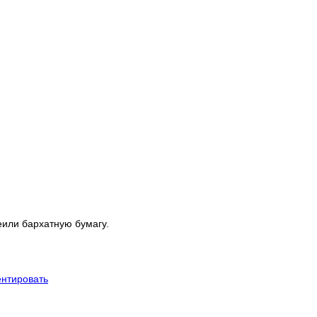
еили бархатную бумагу.
нтировать