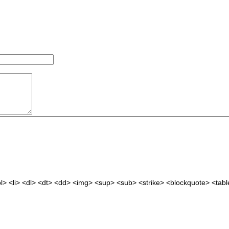
> <li> <dl> <dt> <dd> <img> <sup> <sub> <strike> <blockquote> <tab