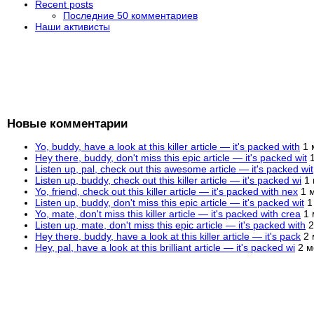
Recent posts
Последние 50 комментариев
Наши активисты
Новые комментарии
Yo, buddy, have a look at this killer article — it's packed with
1 
Hey there, buddy, don't miss this epic article — it's packed wit
Listen up, pal, check out this awesome article — it's packed wit
Listen up, buddy, check out this killer article — it's packed wi
1
Yo, friend, check out this killer article — it's packed with nex
1 
Listen up, buddy, don't miss this epic article — it's packed wit
1
Yo, mate, don't miss this killer article — it's packed with crea
1 
Listen up, mate, don't miss this epic article — it's packed with
2
Hey there, buddy, have a look at this killer article — it's pack
2 
Hey, pal, have a look at this brilliant article — it's packed wi
2 м