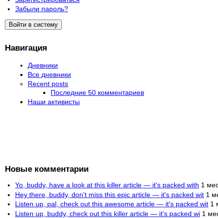
Забыли пароль?
Навигация
Дневники
Все дневники
Recent posts
Последние 50 комментариев
Наши активисты
Новые комментарии
Yo, buddy, have a look at this killer article — it's packed with
1 ме
Hey there, buddy, don't miss this epic article — it's packed wit
1 м
Listen up, pal, check out this awesome article — it's packed wit
1 
Listen up, buddy, check out this killer article — it's packed wi
1 ме