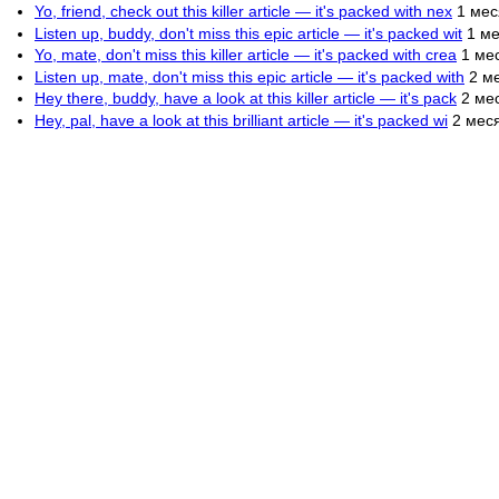
Yo, friend, check out this killer article — it's packed with nex
1 мес
Listen up, buddy, don't miss this epic article — it's packed wit
1 ме
Yo, mate, don't miss this killer article — it's packed with crea
1 ме
Listen up, mate, don't miss this epic article — it's packed with
2 м
Hey there, buddy, have a look at this killer article — it's pack
2 ме
Hey, pal, have a look at this brilliant article — it's packed wi
2 мес