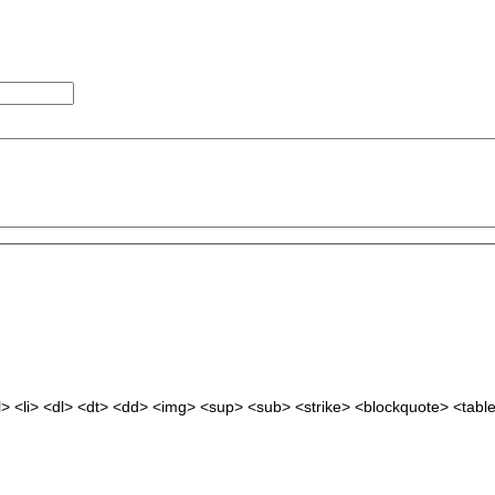
 <li> <dl> <dt> <dd> <img> <sup> <sub> <strike> <blockquote> <tabl