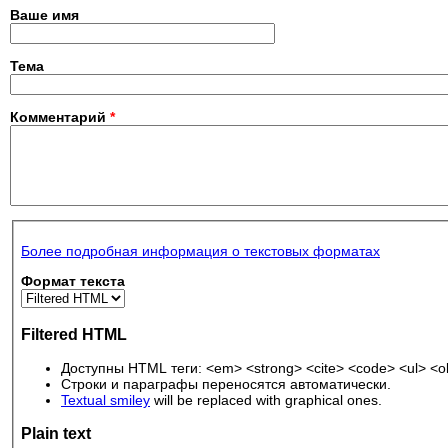
Ваше имя
Тема
Комментарий
*
Более подробная информация о текстовых форматах
Формат текста
Filtered HTML
Доступны HTML теги: <em> <strong> <cite> <code> <ul> <ol>
Строки и параграфы переносятся автоматически.
Textual smiley
will be replaced with graphical ones.
Plain text