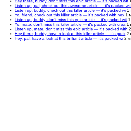
Hey there, buddy, don't miss this epic article — it's packed wit
Listen up, pal, check out this awesome article — it's packed wit
Listen up, buddy, check out this killer article — it's packed wi
1
Yo, friend, check out this killer article — it's packed with nex
1 
Listen up, buddy, don't miss this epic article — it's packed wit
1
Yo, mate, don't miss this killer article — it's packed with crea
1 
Listen up, mate, don't miss this epic article — it's packed with
2
Hey there, buddy, have a look at this killer article — it's pack
2 
Hey, pal, have a look at this brilliant article — it's packed wi
2 м