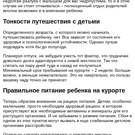
недолгая разлука с малышом для вас недопустима, то и в этом
случае не стоит отчаиваться – полноценный отдых родителей
вполне возможен и в компании ребенка.
Тонкости путешествия с детьми
Определенного возраста, с которого можно начинать
путешествовать ребенку, нет. Все зависит от состояния его
здоровья и психологической устойчивости. Однако лучше
подождать хотя бы до полугода.
Планируя отпуск, не забудьте учесть тот фактор, что груднички
довольно долго адаптируются к новой местности. Так что
слетать на пару дней туда и назад не получиться.
Минимальный срок пребывания на курорте – 2 недели. Больше
можно, а меньше нежелательно. Это не смертельно, но пользы
вашему чаду точно не принесет.
Правильное питание ребенка на курорте
Теперь обратим внимание на рацион питания. Детям, особенно
маленьким, просто необходим здоровый рацион, в котором
присутствуют все необходимые витамины и минералы для его
растущего организма. И не забываем о режиме питания. Сбои в
одном из этих пунктов могут вызвать в еще слабеньком детском
организме расстройства.
Отдельно следует предупредить о прелестях местных