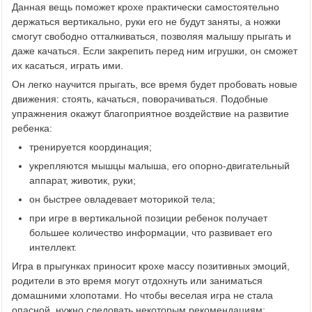
Данная вещь поможет крохе практически самостоятельно
держаться вертикально, руки его не будут заняты, а ножки
смогут свободно отталкиваться, позволяя малышу прыгать и
даже качаться. Если закрепить перед ним игрушки, он сможет
их касаться, играть ими.
Он легко научится прыгать, все время будет пробовать новые
движения: стоять, качаться, поворачиваться. Подобные
упражнения окажут благоприятное воздействие на развитие
ребенка:
тренируется координация;
укрепляются мышцы малыша, его опорно-двигательный
аппарат, животик, руки;
он быстрее овладевает моторикой тела;
при игре в вертикальной позиции ребенок получает
большее количество информации, что развивает его
интеллект.
Игра в прыгунках приносит крохе массу позитивных эмоций,
родители в это время могут отдохнуть или заниматься
домашними хлопотами. Но чтобы веселая игра не стала
опасной, нужно следовать некоторым рекомендациям: