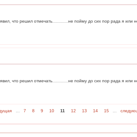
ил, что решил отмечать.............не пойму до сих пор рада я или н
ил, что решил отмечать.............не пойму до сих пор рада я или н
дущая
…
7
8
9
10
11
12
13
14
15
…
следую