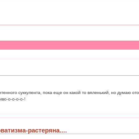
тенного суккулента, пока еще он какой то вяленький, но думаю от
иво-о-о-о-о-!
ватизма-растеряна....