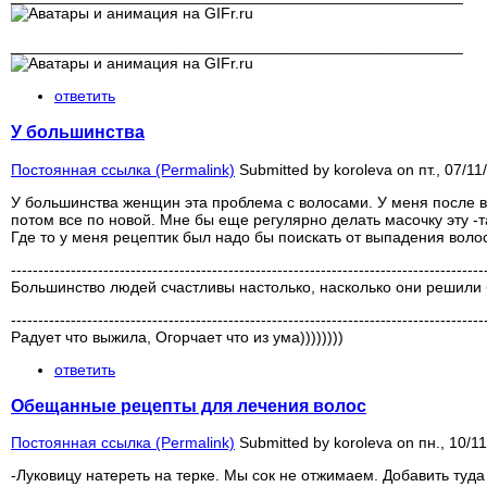
____________________________________________________
ответить
У большинства
Постоянная ссылка (Permalink)
Submitted by
koroleva
on пт., 07/11
У большинства женщин эта проблема с волосами. У меня после вт
потом все по новой. Мне бы еще регулярно делать масочку эту -т
Где то у меня рецептик был надо бы поискать от выпадения волос
---------------------------------------------------------------------------------------
Большинство людей счастливы настолько, насколько они решили
---------------------------------------------------------------------------------------
Радует что выжила, Огорчает что из ума))))))))
ответить
Обещанные рецепты для лечения волос
Постоянная ссылка (Permalink)
Submitted by
koroleva
on пн., 10/11
-Луковицу натереть на терке. Мы сок не отжимаем. Добавить туда