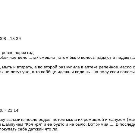
008 - 15:39.
 ровно через год
 обычное дело....так смешно потом было волосы падают и падают...
а, мыть и втирать, а во второй раз купила в аптеке репейное масл
к не лезут уже, а то воббще идешь и видишь...на полу свои волосы)))
08 - 21:14.
ку вылазить после родов, потом мыла их ромашкой и лапухом (мама
м шампунем "Кря кря" и её будто и не было. Вот химия......В посл
покупать себе детский что ли.