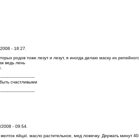
/2008 - 18:27.
орых родов тоже лезут и лезут, я иногда делаю маску их репейног
ак ведь лень
.
-----------------------
 быть счастливыми
-----------------------
/2008 - 09:54.
 желток яйца\. масло растительное, мед ложечку. Держать минут 40