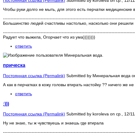
Постоянная ссылка (Permalink)
Submitted by
koroleva
on ср., 12/11
Чтобы руки долго не мыть, для этого есть перчатки медицинские 
---------------------------------------------------------------------------------------
Большинство людей счастливы настолько, насколько они решили
---------------------------------------------------------------------------------------
Радует что выжила, Огорчает что из ума))))))))
ответить
прическа
Постоянная ссылка (Permalink)
Submitted by
Минеральная вода
on
А как в перчатках в кожу головы втирать настойку ?? ничего же не 
ответить
:)))
Постоянная ссылка (Permalink)
Submitted by
koroleva
on ср., 12/11
Ну не знаю, ты ж чувствуешь и знаешь где втирала
---------------------------------------------------------------------------------------