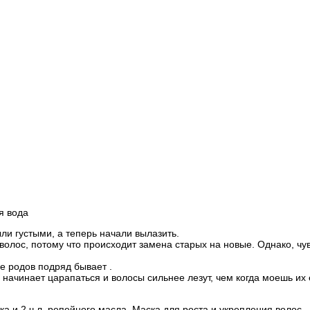
я вода
ли густыми, а теперь начали вылазить.
олос, потому что происходит замена старых на новые. Однако, чувс
ое родов подряд бывает .
вы начинает царапаться и волосы сильнее лезут, чем когда моешь их
ка и 2 ч.л. репейного масла. Маска для роста и укрепления волос -