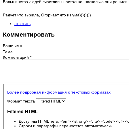
Большинство людей счастливы настолько, насколько они решили
---------------------------------------------------------------------------------------
Радует что выжила, Огорчает что из ума))))))))
ответить
Комментировать
Ваше имя
Тема
Комментарий
*
Более подробная информация о текстовых форматах
Формат текста
Filtered HTML
Доступны HTML теги: <em> <strong> <cite> <code> <ul> <ol
Строки и параграфы переносятся автоматически.