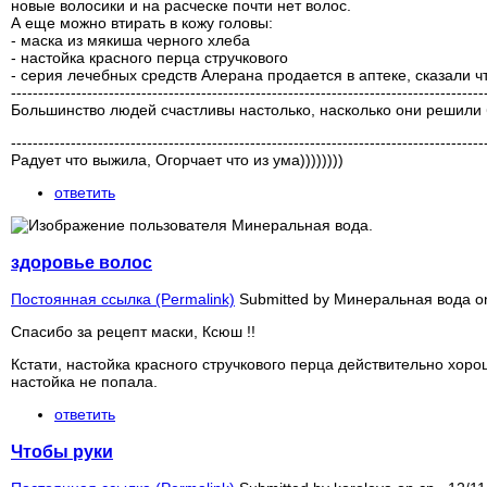
новые волосики и на расческе почти нет волос.
А еще можно втирать в кожу головы:
- маска из мякиша черного хлеба
- настойка красного перца стручкового
- серия лечебных средств Алерана продается в аптеке, сказали 
---------------------------------------------------------------------------------------
Большинство людей счастливы настолько, насколько они решили
---------------------------------------------------------------------------------------
Радует что выжила, Огорчает что из ума))))))))
ответить
здоровье волос
Постоянная ссылка (Permalink)
Submitted by
Минеральная вода
on
Спасибо за рецепт маски, Ксюш !!
Кстати, настойка красного стручкового перца действительно хоро
настойка не попала.
ответить
Чтобы руки