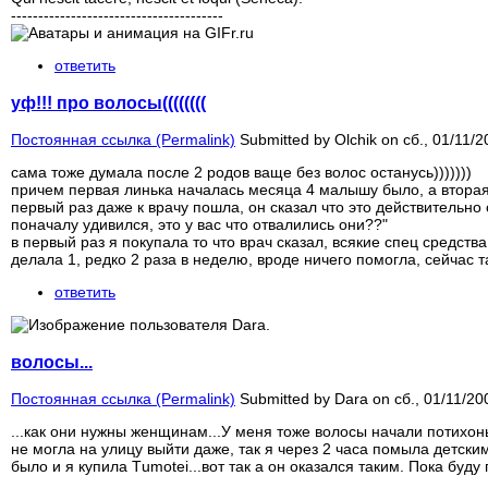
---------------------------------------
ответить
уф!!! про волосы((((((((
Постоянная ссылка (Permalink)
Submitted by
Olchik
on сб., 01/11/2
сама тоже думала после 2 родов ваще без волос останусь)))))))
причем первая линька началась месяца 4 малышу было, а вторая
первый раз даже к врачу пошла, он сказал что это действительно
поначалу удивился, это у вас что отвалились они??"
в первый раз я покупала то что врач сказал, всякие спец средств
делала 1, редко 2 раза в неделю, вроде ничего помогла, сейчас та
ответить
волосы...
Постоянная ссылка (Permalink)
Submitted by
Dara
on сб., 01/11/20
...как они нужны женщинам...У меня тоже волосы начали потихонь
не могла на улицу выйти даже, так я через 2 часа помыла детски
было и я купила Тumotei...вот так а он оказался таким. Пока буду 
____________________________________________________