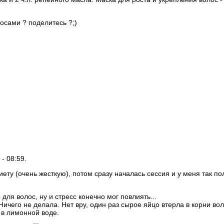
лосами ? поделитесь ?;)
 - 08:59.
ету (очень жесткую), потом сразу началась сессия и у меня так п
 для волос, ну и стресс конечно мог повлиять...
ичего не делала. Нет вру, один раз сырое яйцо втерла в корни вол
 в лимонной воде.