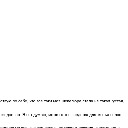
твую по себе, что все таки моя шевелюра стала не такая густая,
 ежедневно. Я вот думаю, может это в средства для мытья волос
 втираем смесь в корни волос , надеваем пакетик , полотенце и