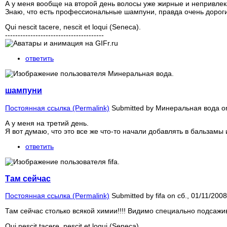
А у меня вообще на второй день волосы уже жирные и непривле
Знаю, что есть профессиональные шампуни, правда очень дорогие,
Qui nescit tacere, nescit et loqui (Seneca).
---------------------------------------
ответить
шампуни
Постоянная ссылка (Permalink)
Submitted by
Минеральная вода
on
А у меня на третий день.
Я вот думаю, что это все же что-то начали добавлять в бальзамы
ответить
Там сейчас
Постоянная ссылка (Permalink)
Submitted by
fifa
on сб., 01/11/2008
Там сейчас столько всякой химии!!!! Видимо специально подсаж
Qui nescit tacere, nescit et loqui (Seneca).