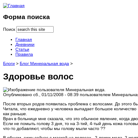
Форма поиска
Поиск
Главная
Дневники
Статьи
Правила
Блоги
>
Блог Минеральная вода
>
Здоровье волос
Опубликовано сб., 01/11/2008 - 08:39 пользователем
Минеральна
После вторых родов появилась проблема с волосами. До этого бы
Читала, что ежедневно у человека выпадает большое количество в
как раньше.
Врач в больнице мне сказала, что это обычное явление, когда дв
Если не помыть голову 3 дня, то на 3-тий, 4-тый день кожа голо
что-то добавляют, чтобы мы голову мыли часто ??
В общем, сижу сейчас с маской на волосах . 2 ложки меда, 2 желт