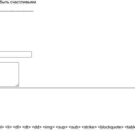
 быть счастливыми
-----------------------
> <li> <dl> <dt> <dd> <img> <sup> <sub> <strike> <blockquote> <tab