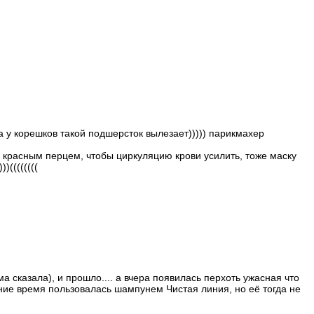
а у корешков такой подшерсток вылезает))))) парикмахер
о с красным перцем, чтобы циркуляцию крови усилить, тоже маску
((((((((
 сказала), и прошло.... а вчера появилась перхоть ужасная что
едние время пользовалась шампунем Чистая линия, но её тогда не