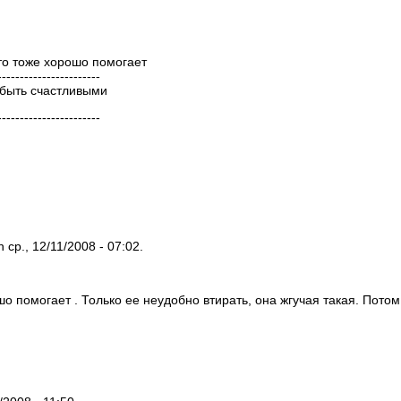
что тоже хорошо помогает
-----------------------
 быть счастливыми
-----------------------
 ср., 12/11/2008 - 07:02.
шо помогает . Только ее неудобно втирать, она жгучая такая. Пото