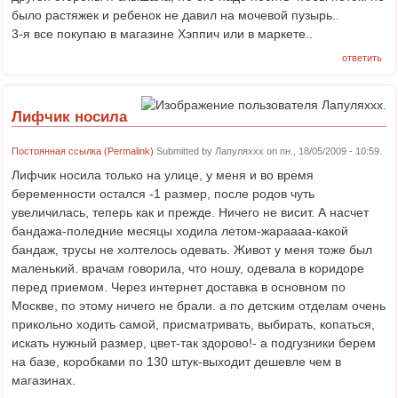
было растяжек и ребенок не давил на мочевой пузырь..
3-я все покупаю в магазине Хэппич или в маркете..
ответить
Лифчик носила
Постоянная ссылка (Permalink)
Submitted by
Лапуляxxx
on пн., 18/05/2009 - 10:59.
Лифчик носила только на улице, у меня и во время
беременности остался -1 размер, после родов чуть
увеличилась, теперь как и прежде. Ничего не висит. А насчет
бандажа-поледние месяцы ходила летом-жараааа-какой
бандаж, трусы не холтелось одевать. Живот у меня тоже был
маленький. врачам говорила, что ношу, одевала в коридоре
перед приемом. Через интернет доставка в основном по
Москве, по этому ничего не брали. а по детским отделам очень
прикольно ходить самой, присматривать, выбирать, копаться,
искать нужный размер, цвет-так здорово!- а подгузники берем
на базе, коробками по 130 штук-выходит дешевле чем в
магазинах.