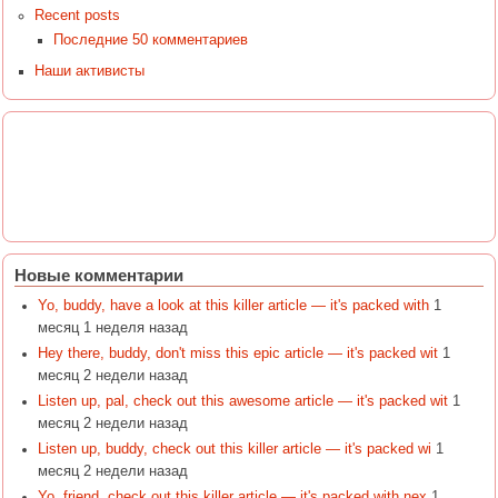
Recent posts
Последние 50 комментариев
Наши активисты
Новые комментарии
Yo, buddy, have a look at this killer article — it's packed with
1
месяц 1 неделя назад
Hey there, buddy, don't miss this epic article — it's packed wit
1
месяц 2 недели назад
Listen up, pal, check out this awesome article — it's packed wit
1
месяц 2 недели назад
Listen up, buddy, check out this killer article — it's packed wi
1
месяц 2 недели назад
Yo, friend, check out this killer article — it's packed with nex
1