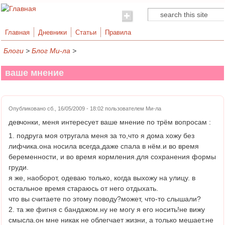
Поиск
Форма поиска
Главная
Дневники
Статьи
Правила
Блоги
>
Блог Ми-ла
>
ваше мнение
Опубликовано сб., 16/05/2009 - 18:02 пользователем
Ми-ла
девчонки, меня интересует ваше мнение по трём вопросам :
1. подруга моя отругала меня за то,что я дома хожу без
лифчика.она носила всегда,даже спала в нём.и во время
беременности, и во время кормления.для сохранения формы
груди.
я же, наоборот, одеваю только, когда выхожу на улицу. в
остальное время стараюсь от него отдыхать.
что вы считаете по этому поводу?может, что-то слышали?
2. та же фигня с бандажом.ну не могу я его носить!не вижу
смысла.он мне никак не облегчает жизни, а только мешает.не