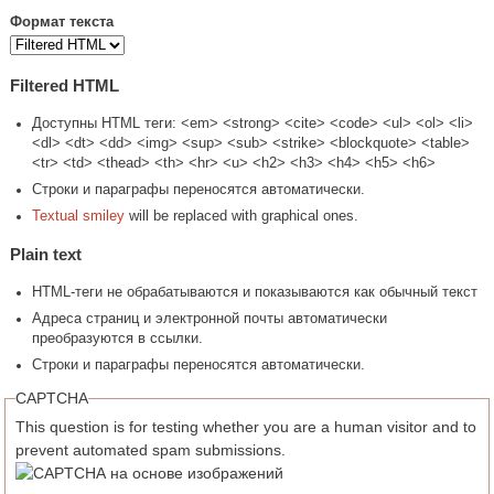
Формат текста
Filtered HTML
Доступны HTML теги: <em> <strong> <cite> <code> <ul> <ol> <li>
<dl> <dt> <dd> <img> <sup> <sub> <strike> <blockquote> <table>
<tr> <td> <thead> <th> <hr> <u> <h2> <h3> <h4> <h5> <h6>
Строки и параграфы переносятся автоматически.
Textual smiley
will be replaced with graphical ones.
Plain text
HTML-теги не обрабатываются и показываются как обычный текст
Адреса страниц и электронной почты автоматически
преобразуются в ссылки.
Строки и параграфы переносятся автоматически.
CAPTCHA
This question is for testing whether you are a human visitor and to
prevent automated spam submissions.