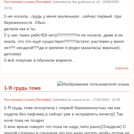
Постоянная ссылка (Permalink)
Submitted by
lina gudkova
on сб., 16/05/2009 -
23:30.
1-не носила...грудь у меня маленькая...сейчас первый. при
беременности -2был...
делала как и ты..
2-у нас таких ужАстЕй нету!!!!!!!!!!!!!!!!!я не носила. даже и не
знала. что это ещё существует!!!!!!!!!!кстати, растяжек у меня
нет!!!! ниодной!!!!!да и кремом я редко мазалась( жирным),
детским)
3-всё покупаю в обычном маркете...
ответить
1-Я грудь тоже
Постоянная ссылка (Permalink)
Submitted by
олька
on вс., 17/05/2009 - 16:34.
1-Я грудь тоже испортила с первой беременностью,так как
ходила без лифчика,а сейчас уже и исправлять нечего(( Так
ночи пока не поздно
2-мне врачи говорят что пока не надо,типо рано(22недели) С
другой стороны я слышала,что его надо носить чтобы потом не