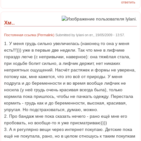
ответить
Хм..
Постоянная ссылка (Permalink)
Submitted by
lylani
on вт., 19/05/2009 - 13:57.
1. У меня грудь сильно увеличилась (наконец-то она у меня
есть!!!))) уже в первые две недели. Так что мне в лифчике
гораздо легче (с непривычки, наверное): она тяжёлая стала,
при ходьбе болит сильно, а лифчик держит, нет никаких
неприятных ощущений. Насчёт растяжек и формы не уверена,
потому как, мне кажется, что это всё от природы. У меня
подруга и до беременности и во время вообще лифчик не
носила (у неё грудь очень красивая всегда была), только
кормила пока пришлось, чтобы не пачкать одежду. Перестала
кормить - грудь как и до беременности, высокая, красивая,
упругая. Но подстраховаться, думаю, можно.
2. Про бандаж мне пока сказать нечего - рано ещё мне его
пробовать, но вообще-то я уже присматриваю))))
3. А я регулярно вещи через интернет покупаю. Детские пока
ещё не покупала, рано, но в целом отношусь к таким покупкам