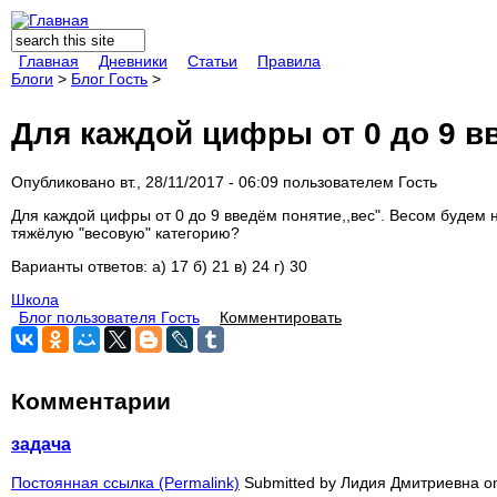
Поиск
Форма поиска
Главная
Дневники
Статьи
Правила
Блоги
>
Блог Гость
>
Для каждой цифры от 0 до 9 в
Опубликовано вт., 28/11/2017 - 06:09 пользователем
Гость
Для каждой цифры от 0 до 9 введём понятие,,вес". Весом будем
тяжёлую "весовую" категорию?
Варианты ответов: а) 17 б) 21 в) 24 г) 30
Школа
Блог пользователя Гость
Комментировать
Комментарии
задача
Постоянная ссылка (Permalink)
Submitted by
Лидия Дмитриевна
on