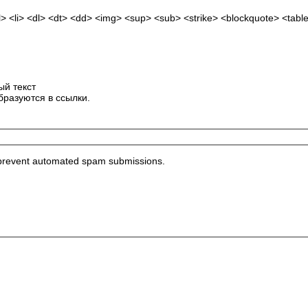
 <li> <dl> <dt> <dd> <img> <sup> <sub> <strike> <blockquote> <tabl
ый текст
бразуются в ссылки.
to prevent automated spam submissions.