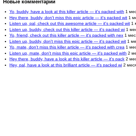
Новые комментарии
Yo, buddy, have a look at this killer article — it's packed with
1 ме
Hey there, buddy, don't miss this epic article — it's packed wit
1 м
Listen up, pal, check out this awesome article — it's packed wit
1 
Listen up, buddy, check out this killer article — it's packed wi
1 ме
Yo, friend, check out this killer article — it's packed with nex
1 мес
Listen up, buddy, don't miss this epic article — it's packed wit
1 ме
Yo, mate, don't miss this killer article — it's packed with crea
1 ме
Listen up, mate, don't miss this epic article — it's packed with
2 м
Hey there, buddy, have a look at this killer article — it's pack
2 ме
Hey, pal, have a look at this brilliant article — it's packed wi
2 мес