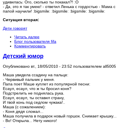
удивилась: Ого, сколько ты покакал?! :O
- Да, это я так умею! - ответил Ленька с гордостью - Мама с
папой научили! :bigsmile: :bigsmile: :bigsmile: :bigsmile:
Ситуация вторая:
Дети говорят
Читать далее
Блог пользователя fifa
Комментировать
Детский юмор
Опубликовано вт., 18/05/2010 - 23:52 пользователем
all5005
Маша увидела ссадину на пальце:
- Червивый пальчик у меня.
Папа поет Маше куплет из популярной песни:
Есаул, есаул, что ж ты бросил коня?
Подстрелить не поднялась рука.
Есаул, есаул, ты оставил страну,
И твой конь под седлом чужака!..
Маша (с сожалением):
- Коня дядя сломал...
Маша получила в подарок новый горшок. Снимает крышку...
- Во! Открыла... Нету никого!