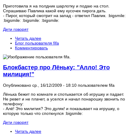
Приготовила я на полдник шарлотку и подаю на стол.
Спрашиваю Павлика какой ему кусочек пирога дать.
- Пирог, который смотрит на запад - ответил Павлик. :bigsmile:
:bigsmile: :bigsmile: :bigsmile:
Дети говорят
Читать далее
Блог пользователя fifa
Комментировать
Блокбастер про Лёньку: "Алло! Это
милиция!"
Опубликовано ср., 16/12/2009 - 18:10 пользователем
fifa
Лёнька бежит по комнате и спотыкается об игрушку и падает.
Не ревет и не плачет, а уселся и начал понарошку звонить по
телефону:
- Алё! Это милития? Это дуляк! и показывает на игрушку, о
которую только что споткнулся :bigsmile:
Дети говорят
Читать далее