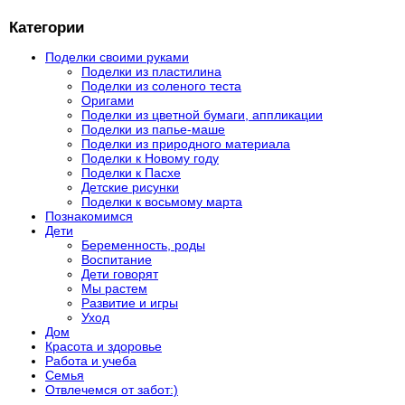
Категории
Поделки своими руками
Поделки из пластилина
Поделки из соленого теста
Оригами
Поделки из цветной бумаги, аппликации
Поделки из папье-маше
Поделки из природного материала
Поделки к Новому году
Поделки к Пасхе
Детские рисунки
Поделки к восьмому марта
Познакомимся
Дети
Беременность, роды
Воспитание
Дети говорят
Мы растем
Развитие и игры
Уход
Дом
Красота и здоровье
Работа и учеба
Семья
Отвлечемся от забот:)