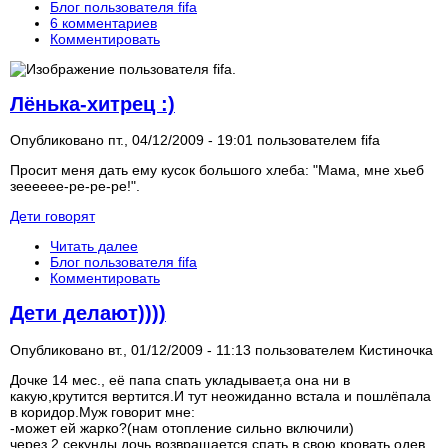
Блог пользователя fifa
6 комментариев
Комментировать
Лёнька-хитрец :)
Опубликовано пт., 04/12/2009 - 19:01 пользователем
fifa
Просит меня дать ему кусок большого хлеба: "Мама, мне хьеб
зееееее-ре-ре-ре!".
Дети говорят
Читать далее
Блог пользователя fifa
Комментировать
Дети делают))))
Опубликовано вт., 01/12/2009 - 11:13 пользователем
Кистиночка
Дочке 14 мес., её папа спать укладывает,а она ни в
какую,крутится вертится.И тут неожиданно встала и пошлёпала
в коридор.Муж говорит мне:
-может ей жарко?(нам отопление сильно включили)
через 2 секунды дочь возвращается спать в свою кровать,одев