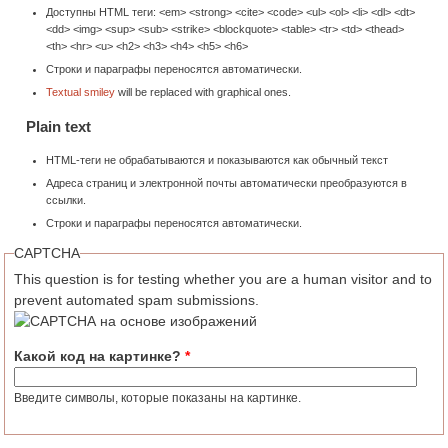
Доступны HTML теги: <em> <strong> <cite> <code> <ul> <ol> <li> <dl> <dt>
<dd> <img> <sup> <sub> <strike> <blockquote> <table> <tr> <td> <thead>
<th> <hr> <u> <h2> <h3> <h4> <h5> <h6>
Строки и параграфы переносятся автоматически.
Textual smiley
will be replaced with graphical ones.
Plain text
HTML-теги не обрабатываются и показываются как обычный текст
Адреса страниц и электронной почты автоматически преобразуются в
ссылки.
Строки и параграфы переносятся автоматически.
CAPTCHA
This question is for testing whether you are a human visitor and to
prevent automated spam submissions.
Какой код на картинке?
*
Введите символы, которые показаны на картинке.