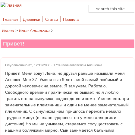
Поиск
Форма поиска
Главная
Дневники
Статьи
Правила
Блоги
>
Блог Алешечка
>
Привет!
Опубликовано пт., 12/12/2008 - 17:09 пользователем
Алешечка
Привет! Меня зовут Лена, но друзья раньше называли меня
Алешка. Мне 37. Уменя сын 9 лет - мой самый любимый и
дорогой человечек на земле. Я замужем. Работаю.
Свободного времени практически не бывает, но я люблю
тратить его на сынулика, садоводство и комп. У меня есть три
замечательные племянницы и один не менее замечательный
племянник. С сынуликом нам пришлось пережить немало
трудных минут (в плане здоровья: он у меня аллергик и
дистоник) Но мы не унываем, стараемся сосуществовать с
нашими болячками мирно. Сын занимается бальными