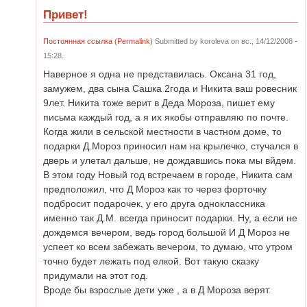
Привет!
Постоянная ссылка (Permalink)
Submitted by
koroleva
on вс., 14/12/2008 -
15:28.
Наверное я одна не представилась. Оксана 31 год,
замужем, два сына Сашка 2года и Никита ваш ровесник
9лет. Никита тоже верит в Деда Мороза, пишет ему
письма каждый год, а я их якобы отправляю по почте.
Когда жили в сельской местности в частном доме, то
подарки Д.Мороз приносил нам на крылечко, стучался в
дверь и улетал дальше, не дождавшись пока мы вйдем.
В этом году Новый год встречаем в городе, Никита сам
предположил, что Д Мороз как то через форточку
подбросит подарочек, у его друга одноклассника
именно так Д.М. всегда приносит подарки. Ну, а если не
дождемся вечером, ведь город большой И Д Мороз не
успеет ко всем забежать вечером, то думаю, что утром
точно будет лежать под елкой. Вот такую сказку
придумали на этот год.
Вроде бы взрослые дети уже , а в Д Мороза верят.