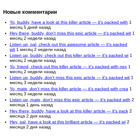
Новые комментарии
Yo, buddy, have a look at this killer article — it's packed with
1
месяц 5 дней назад
Hey there, buddy, don't miss this epic article — it's packed wit
1
месяц 2 недели назад
Listen up, pal, check out this awesome article — it's packed
wit
1 месяц 2 недели назад
Listen up, buddy, check out this killer article — it's packed wi
1
месяц 2 недели назад
Yo, friend, check out this killer article — it's packed with nex
1
месяц 2 недели назад
Listen up, buddy, don't miss this epic article — it's packed wit
1
месяц 3 недели назад
Yo, mate, don't miss this killer article — it's packed with crea
1
месяц 3 недели назад
Listen up, mate, don't miss this epic article — it's packed with
2
месяца 1 день назад
Hey there, buddy, have a look at this killer article — it's pack
2
месяца 2 дня назад
Hey, pal, have a look at this brilliant article — it's packed wi
2
месяца 2 дня назад