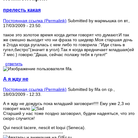
прелесть какая
Постоянная ссылка (Permalink)
Submitted by
мармышка
on вт.,
17/03/2009 - 23:50.
такое это золотое время когда дитки говорят что думают.И так
же смешно выходит что ни фраза то шидевр.Моя старшая дочь
в 2года когда ругалась с кем либо то говорила :"Иди стань в
гугел,бистро"(значит в угол).Так я когда вредничает младшая(ей
7 мес.) говорю:"Даша, сейчас полажу тебя в гугел!"
ответить
А я жду не
Постоянная ссылка (Permalink)
Submitted by
fifa
on ср.,
18/03/2009 - 12:33.
А я жду не дождусь пока младший заговорит!!!! Ему уже 2,3 но
говорит мало
Старший у нас тоже поздно заговорил, будем надеяться, что это
скоро случится!
Qui nescit tacere, nescit et loqui (Seneca).
---------------------------------------