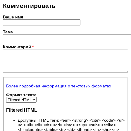
Комментировать
Ваше имя
Тема
Комментарий
*
Более подробная информация о текстовых форматах
Формат текста
Filtered HTML
Доступны HTML теги: <em> <strong> <cite> <code> <ul>
<ol> <li> <dl> <dt> <dd> <img> <sup> <sub> <strike>
<blockquote> <table> <tr> <td> <thead> <th> <hr> <u>