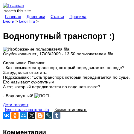
Поиск
Форма поиска
Главная
Дневники
Статьи
Правила
Блоги
>
Блог fifa
>
Воднопутный транспорт :)
Опубликовано вт., 17/03/2009 - 13:50 пользователем
fifa
Спрашиваю Павлика:
- Как называется транспорт, который передвигается по воде?
Затруднился ответить.
Подсказываю: "Есть транспорт, который передвигается по суше.
Его называют сухопутным.
А тот, который передвигается по воде называют?
- Воднопутный!
Дети говорят
Блог пользователя fifa
Комментировать
Комментарии