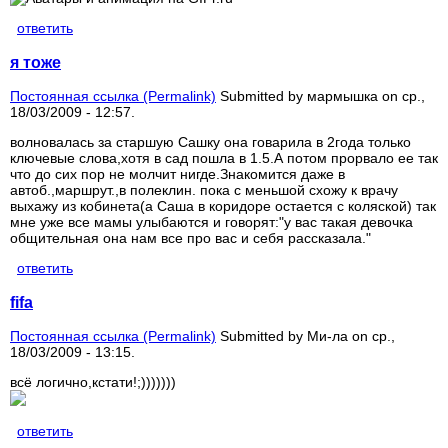
ответить
я тоже
Постоянная ссылка (Permalink)
Submitted by
мармышка
on ср.,
18/03/2009 - 12:57.
волновалась за старшую Сашку она говарила в 2года только
ключевые слова,хотя в сад пошла в 1.5.А потом прорвало ее так
что до сих пор не молчит нигде.Знакомится даже в
автоб.,маршрут.,в полеклин. пока с меньшой схожу к врачу
выхажу из кобинета(а Саша в коридоре остается с коляской) так
мне уже все мамы улыбаются и говорят:"у вас такая девочка
общительная она нам все про вас и себя рассказала."
ответить
fifa
Постоянная ссылка (Permalink)
Submitted by
Ми-ла
on ср.,
18/03/2009 - 13:15.
всё логично,кстати!;)))))))
ответить