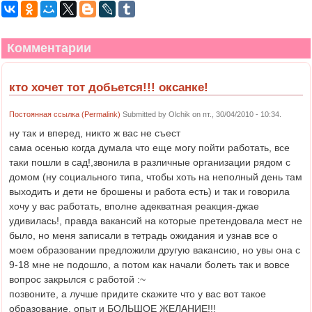
Комментарии
кто хочет тот добьется!!! оксанке!
Постоянная ссылка (Permalink)
Submitted by
Olchik
on пт., 30/04/2010 - 10:34.
ну так и вперед, никто ж вас не съест
сама осенью когда думала что еще могу пойти работать, все
таки пошли в сад!,звонила в различные организации рядом с
домом (ну социального типа, чтобы хоть на неполный день там
выходить и дети не брошены и работа есть) и так и говорила
хочу у вас работать, вполне адекватная реакция-джае
удивилась!, правда вакансий на которые претендовала мест не
было, но меня записали в тетрадь ожидания и узнав все о
моем образовании предложили другую вакансию, но увы она с
9-18 мне не подошло, а потом как начали болеть так и вовсе
вопрос закрылся с работой :~
позвоните, а лучше придите скажите что у вас вот такое
образование, опыт и БОЛЬШОЕ ЖЕЛАНИЕ!!!