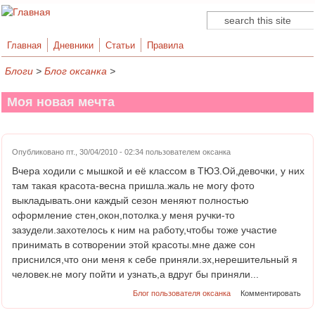
Поиск
Форма поиска
Главная
Дневники
Статьи
Правила
Блоги
>
Блог оксанка
>
Моя новая мечта
Опубликовано пт., 30/04/2010 - 02:34 пользователем
оксанка
Вчера ходили с мышкой и её классом в ТЮЗ.Ой,девочки, у них
там такая красота-весна пришла.жаль не могу фото
выкладывать.они каждый сезон меняют полностью
оформление стен,окон,потолка.у меня ручки-то
зазудели.захотелось к ним на работу,чтобы тоже участие
принимать в сотворении этой красоты.мне даже сон
приснился,что они меня к себе приняли.эх,нерешительный я
человек.не могу пойти и узнать,а вдруг бы приняли...
Блог пользователя оксанка
Комментировать