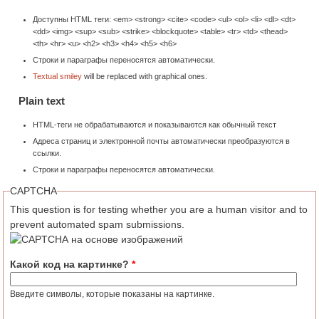
Доступны HTML теги: <em> <strong> <cite> <code> <ul> <ol> <li> <dl> <dt>
<dd> <img> <sup> <sub> <strike> <blockquote> <table> <tr> <td> <thead>
<th> <hr> <u> <h2> <h3> <h4> <h5> <h6>
Строки и параграфы переносятся автоматически.
Textual smiley
will be replaced with graphical ones.
Plain text
HTML-теги не обрабатываются и показываются как обычный текст
Адреса страниц и электронной почты автоматически преобразуются в
ссылки.
Строки и параграфы переносятся автоматически.
CAPTCHA
This question is for testing whether you are a human visitor and to
prevent automated spam submissions.
Какой код на картинке?
*
Введите символы, которые показаны на картинке.