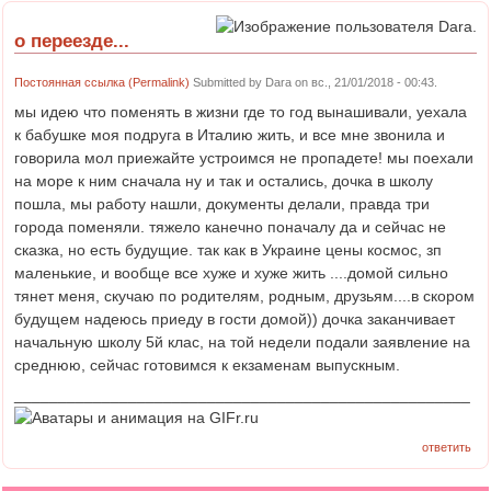
о переезде...
Постоянная ссылка (Permalink)
Submitted by
Dara
on вс., 21/01/2018 - 00:43.
мы идею что поменять в жизни где то год вынашивали, уехала
к бабушке моя подруга в Италию жить, и все мне звонила и
говорила мол приежайте устроимся не пропадете! мы поехали
на море к ним сначала ну и так и остались, дочка в школу
пошла, мы работу нашли, документы делали, правда три
города поменяли. тяжело канечно поначалу да и сейчас не
сказка, но есть будущие. так как в Украине цены космос, зп
маленькие, и вообще все хуже и хуже жить ....домой сильно
тянет меня, скучаю по родителям, родным, друзьям....в скором
будущем надеюсь приеду в гости домой)) дочка заканчивает
начальную школу 5й клас, на той недели подали заявление на
среднюю, сейчас готовимся к екзаменам выпускным.
____________________________________________________
ответить