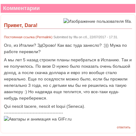
Комментарии
Привет, Dara!
Постоянная ссылка (Permalink)
Submitted by
fifa
on сб., 22/07/2017 - 17:31.
Ого, из Италии? ЗдОрово! Как вас туда занесло? :))) Мужа по
работе перевели?
А мы лет 5 назад строили планы перебраться в Испанию. Так и
не получилось. По визе D нужно было показать очень большой
доход, а после скачка доллара и евро это вообще стало
нереально. Еще по оседлости можно было, если бы прожили
нелегально 3 года, но с детьми мы бы не решились на такую
авантюру :) Но надежда еще теплится, что все-таки куда-
нибудь переберемся.
Qui nescit tacere, nescit et loqui (Seneca).
---------------------------------------
ответить