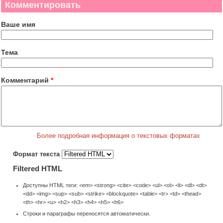
Комментировать
Ваше имя
Тема
Комментарий
*
Более подробная информация о текстовых форматах
Формат текста
Filtered HTML
Доступны HTML теги: <em> <strong> <cite> <code> <ul> <ol> <li> <dl> <dt>
<dd> <img> <sup> <sub> <strike> <blockquote> <table> <tr> <td> <thead>
<th> <hr> <u> <h2> <h3> <h4> <h5> <h6>
Строки и параграфы переносятся автоматически.