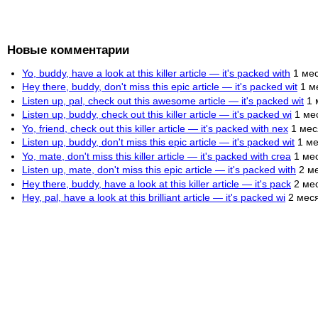
Новые комментарии
Yo, buddy, have a look at this killer article — it's packed with
1 ме
Hey there, buddy, don't miss this epic article — it's packed wit
1 м
Listen up, pal, check out this awesome article — it's packed wit
1 
Listen up, buddy, check out this killer article — it's packed wi
1 ме
Yo, friend, check out this killer article — it's packed with nex
1 мес
Listen up, buddy, don't miss this epic article — it's packed wit
1 ме
Yo, mate, don't miss this killer article — it's packed with crea
1 ме
Listen up, mate, don't miss this epic article — it's packed with
2 м
Hey there, buddy, have a look at this killer article — it's pack
2 ме
Hey, pal, have a look at this brilliant article — it's packed wi
2 мес