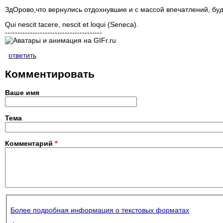
ЗдОрово,что вернулись отдохнувшие и с массой впечатлений, бу
Qui nescit tacere, nescit et loqui (Seneca).
---------------------------------------
ответить
Комментировать
Ваше имя
Тема
Комментарий
*
Более подробная информация о текстовых форматах