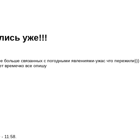
лись уже!!!
все больше связанных с погодными явлениями-ужас что пережили))
дет времечко все опишу
 - 11:58.