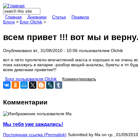
Поиск
Форма поиска
Главная
Дневники
Статьи
Правила
Блоги
>
Блог Olchik
>
всем привет !!! вот мы и верну
Опубликовано вт., 31/08/2010 - 10:06 пользователем
Olchik
вот и лето пролетело-впечатлений масса и хороших и не очень 
пока нахожусь в запарке -разбор вещей-анализы, букеты и тп бу
всем девочкам приветик!!!
Блог пользователя Olchik
Комментировать
Комментарии
Мы тебя уже заждались!
Постоянная ссылка (Permalink)
Submitted by
fifa
on ср., 01/09/2010