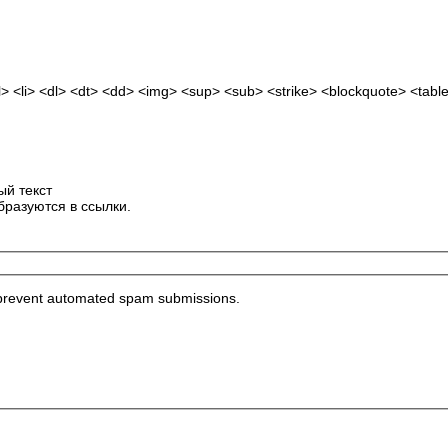
 <li> <dl> <dt> <dd> <img> <sup> <sub> <strike> <blockquote> <tabl
ый текст
бразуются в ссылки.
to prevent automated spam submissions.