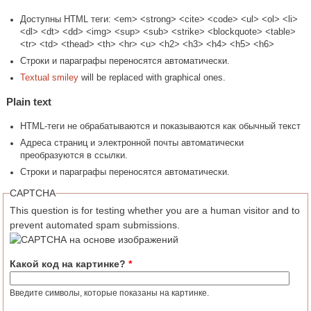
Доступны HTML теги: <em> <strong> <cite> <code> <ul> <ol> <li>
<dl> <dt> <dd> <img> <sup> <sub> <strike> <blockquote> <table>
<tr> <td> <thead> <th> <hr> <u> <h2> <h3> <h4> <h5> <h6>
Строки и параграфы переносятся автоматически.
Textual smiley
will be replaced with graphical ones.
Plain text
HTML-теги не обрабатываются и показываются как обычный текст
Адреса страниц и электронной почты автоматически
преобразуются в ссылки.
Строки и параграфы переносятся автоматически.
CAPTCHA
This question is for testing whether you are a human visitor and to
prevent automated spam submissions.
Какой код на картинке?
*
Введите символы, которые показаны на картинке.