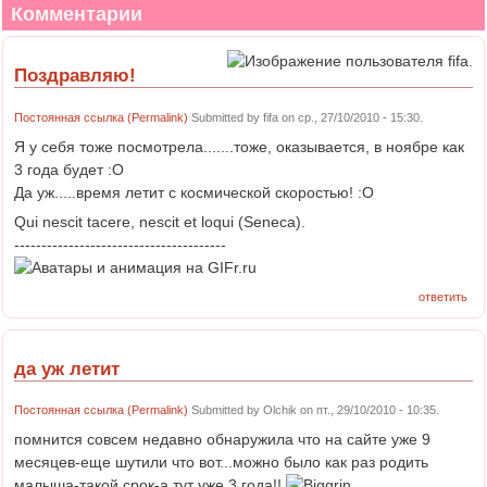
Комментарии
Поздравляю!
Постоянная ссылка (Permalink)
Submitted by
fifa
on ср., 27/10/2010 - 15:30.
Я у себя тоже посмотрела.......тоже, оказывается, в ноябре как
3 года будет :O
Да уж.....время летит с космической скоростью! :O
Qui nescit tacere, nescit et loqui (Seneca).
---------------------------------------
ответить
да уж летит
Постоянная ссылка (Permalink)
Submitted by
Olchik
on пт., 29/10/2010 - 10:35.
помнится совсем недавно обнаружила что на сайте уже 9
месяцев-еще шутили что вот...можно было как раз родить
малыша-такой срок-а тут уже 3 года!!